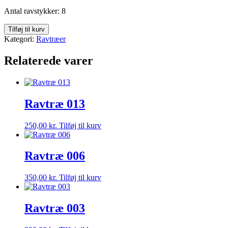
Antal ravstykker: 8
Ravtræ
Tilføj til kurv
005
Kategori:
Ravtræer
antal
Relaterede varer
Ravtræ 013
250,00
kr.
Tilføj til kurv
Ravtræ 006
350,00
kr.
Tilføj til kurv
Ravtræ 003