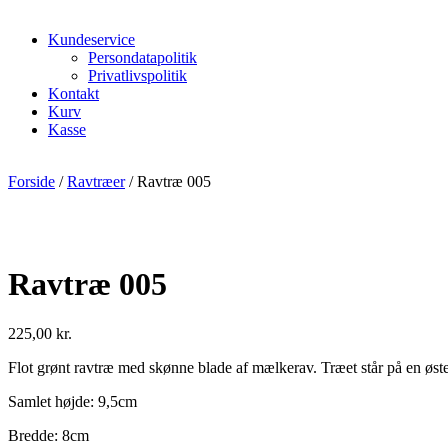
Kundeservice
Persondatapolitik
Privatlivspolitik
Kontakt
Kurv
Kasse
Forside
/
Ravtræer
/ Ravtræ 005
Ravtræ 005
225,00
kr.
Flot grønt ravtræ med skønne blade af mælkerav. Træet står på en øste
Samlet højde: 9,5cm
Bredde: 8cm