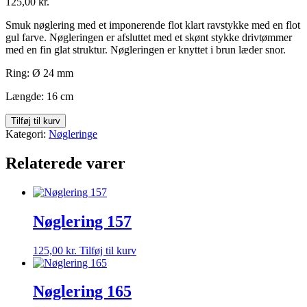
125,00
kr.
Smuk nøglering med et imponerende flot klart ravstykke med en flot
gul farve. Nøgleringen er afsluttet med et skønt stykke drivtømmer
med en fin glat struktur. Nøgleringen er knyttet i brun læder snor.
Ring: Ø 24 mm
Længde: 16 cm
Nøglering
Tilføj til kurv
123
Kategori:
Nøgleringe
antal
Relaterede varer
Nøglering 157
125,00
kr.
Tilføj til kurv
Nøglering 165