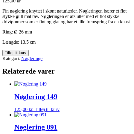
125,00
kr.
Fin nøglering knyttet i skønt naturlæder. Nøgleringen bærer et flot
stykke gult mat rav. Nøgleringen er afsluttet med et flot stykke
drivtømmer som er fint og glat og har et lille fremspring fra en knast.
Ring: Ø 26 mm
Længde: 13,5 cm
Nøglering
Tilføj til kurv
064
Kategori:
Nøgleringe
antal
Relaterede varer
Nøglering 149
125,00
kr.
Tilføj til kurv
Nøglering 091