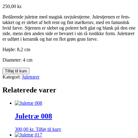
250,00
kr.
Bedårende juletræ med magisk ravjulestjerne. Julestjernen er fem-
takket og er slebet af helt rent og fint mælkerav, med en fantastisk
hvid farve. Stjernen er slebet og poleret helt glat og blank på den ene
side, mens den anden side er bevaret i sin rå rustikke form. Juletræet
er udført i keramik og har en flot grøn gran farve.
Højde: 8,2 cm
Diameter: 4 cm
Juletræ
Tilføj til kurv
015
Kategori:
Juletræer
antal
Relaterede varer
Juletræ 008
300,00
kr.
Tilføj til kurv