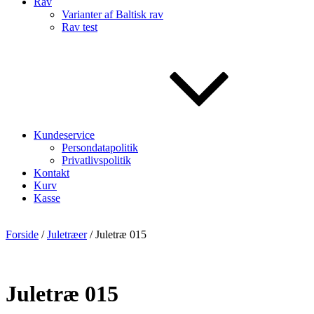
Rav
Varianter af Baltisk rav
Rav test
Kundeservice
Persondatapolitik
Privatlivspolitik
Kontakt
Kurv
Kasse
Forside
/
Juletræer
/ Juletræ 015
Juletræ 015