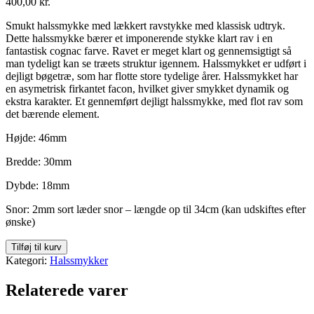
400,00
kr.
Smukt halssmykke med lækkert ravstykke med klassisk udtryk.
Dette halssmykke bærer et imponerende stykke klart rav i en
fantastisk cognac farve. Ravet er meget klart og gennemsigtigt så
man tydeligt kan se træets struktur igennem. Halssmykket er udført i
dejligt bøgetræ, som har flotte store tydelige årer. Halssmykket har
en asymetrisk firkantet facon, hvilket giver smykket dynamik og
ekstra karakter. Et gennemført dejligt halssmykke, med flot rav som
det bærende element.
Højde: 46mm
Bredde: 30mm
Dybde: 18mm
Snor: 2mm sort læder snor – længde op til 34cm (kan udskiftes efter
ønske)
Halssmykke
Tilføj til kurv
023
Kategori:
Halssmykker
antal
Relaterede varer