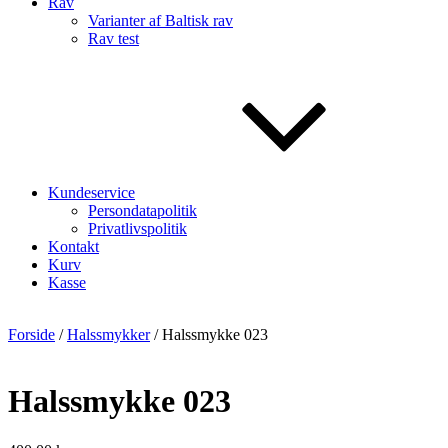
Rav
Varianter af Baltisk rav
Rav test
Kundeservice
Persondatapolitik
Privatlivspolitik
Kontakt
Kurv
Kasse
Forside
/
Halssmykker
/ Halssmykke 023
Halssmykke 023