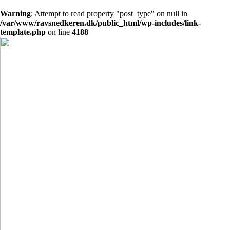
Warning
: Attempt to read property "post_type" on null in
/var/www/ravsnedkeren.dk/public_html/wp-includes/link-
template.php
on line
4188
Videre
til
indhold